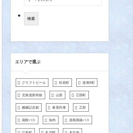
エリアで選ぶ
クラフトビール
松前町
道南9町
北海道新幹線
山形
乙部町
横綱記念館
夜景列車
乙部
函館バス
知内
道南路線バス
江差町
札苅駅
木古内