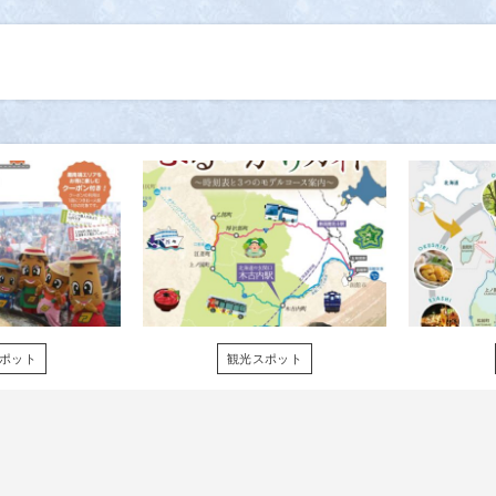
ポット
観光スポット
最南端
江差・松前周
026版
遊フリーパ
ス〜千年北海
道手形〜2026
年度上半期版