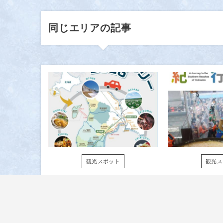
同じエリアの記事
観光スポット
観光ス
「ぐるっと巡
北海道
るラリー
紀行2
2026」始まり
ました！