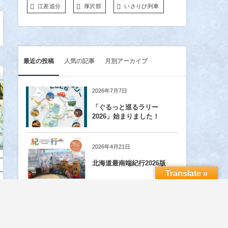
江差追分
厚沢部
いさりび列車
最近の投稿
人気の記事
月別アーカイブ
2026年7月7日
「ぐるっと巡るラリー
2026」始まりました！
2026年4月21日
北海道最南端紀行2026版
イベント
観光スポット
Translate »
【ぐるっと巡
江差・松前周
るラリー
遊フリーパス
2026年4月15日
2025】実施終
～千年北海道
江差・松前周遊フリーパ
了のお知らせ
手形～2025年
ス〜千年北海道手形〜2026
度下半期版
年度上半期版