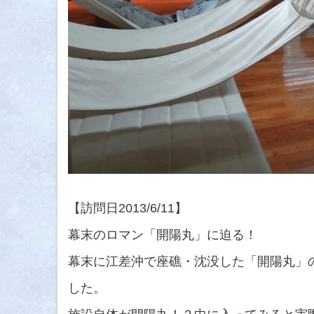
【訪問日2013/6/11】
幕末のロマン「開陽丸」に迫る！
幕末に江差沖で座礁・沈没した「開陽丸」
した。