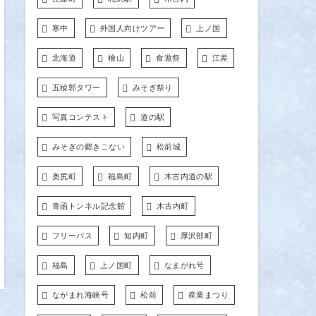
寒中
外国人向けツアー
上ノ国
北海道
檜山
食遊祭
江差
五稜郭タワー
みそぎ祭り
写真コンテスト
道の駅
みそぎの郷きこない
松前城
奥尻町
福島町
木古内道の駅
青函トンネル記念館
木古内町
フリーパス
知内町
厚沢部町
福島
上ノ国町
なまがれ号
ながまれ海峡号
松前
産業まつり