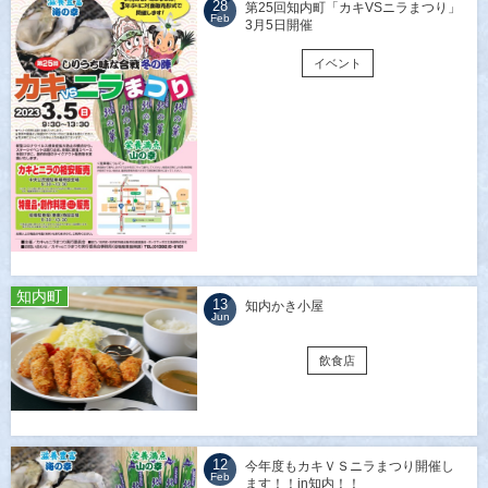
28
第25回知内町「カキVSニラまつり」
Feb
3月5日開催
イベント
知内町
13
知内かき小屋
Jun
飲食店
12
今年度もカキＶＳニラまつり開催し
Feb
ます！！in知内！！