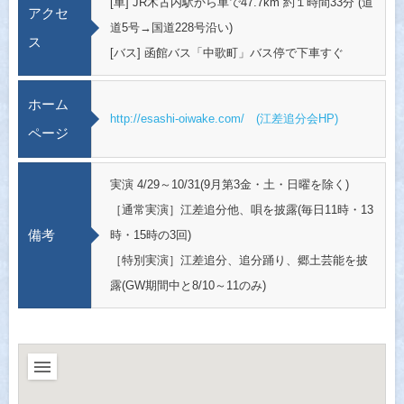
[車] JR木古内駅から車で47.7km 約１時間33分 (道
アクセ
道5号→国道228号沿い)
ス
[バス] 函館バス「中歌町」バス停で下車すぐ
ホーム
http://esashi-oiwake.com/ (江差追分会HP)
ページ
実演 4/29～10/31(9月第3金・土・日曜を除く)
［通常実演］江差追分他、唄を披露(毎日11時・13
備考
時・15時の3回)
［特別実演］江差追分、追分踊り、郷土芸能を披
露(GW期間中と8/10～11のみ)