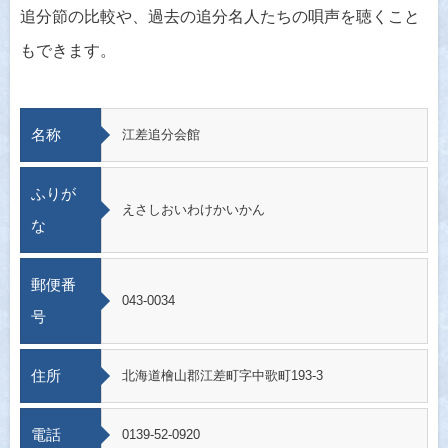
追分節の比較や、過去の追分名人たちの唄声を聴くこと
もできます。
名称
江差追分会館
ふりが
えさしおいわけかいかん
な
郵便番
043-0034
号
住所
北海道檜山郡江差町字中歌町193-3
電話
0139-52-0920