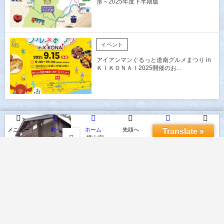
形～2025年度下半期版
イベント
アイアンマンぐるっと道南グルメまつり in
ＫＩＫＯＮＡＩ2025開催のお...
メニュー
前へ
ホーム
先頭へ
次へ
検索
Translate »
横山家
旧中村家住宅