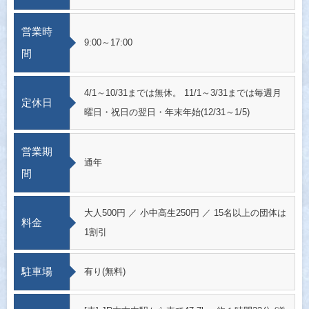
営業時
9:00～17:00
間
4/1～10/31までは無休。 11/1～3/31までは毎週月
定休日
曜日・祝日の翌日・年末年始(12/31～1/5)
営業期
通年
間
大人500円 ／ 小中高生250円 ／ 15名以上の団体は
料金
1割引
駐車場
有り(無料)