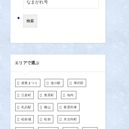
エリアで選ぶ
産業まつり
道の駅
厚沢部
江差町
奥尻町
知内
札苅駅
檜山
夜景列車
松前城
松前
木古内町