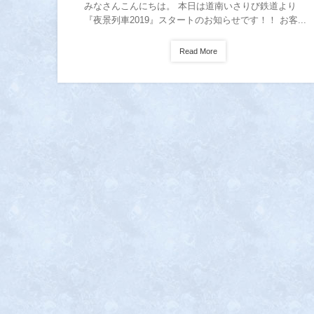
みなさんこんにちは。 本日は道南いさりび鉄道より
『夜景列車2019』スタートのお知らせです！！ お客...
Read More