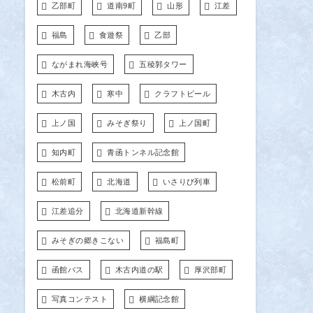
乙部町
道南9町
山形
江差
福島
食遊祭
乙部
ながまれ海峡号
五稜郭タワー
木古内
寒中
クラフトビール
上ノ国
みそぎ祭り
上ノ国町
知内町
青函トンネル記念館
松前町
北海道
いさりび列車
江差追分
北海道新幹線
みそぎの郷きこない
福島町
函館バス
木古内道の駅
厚沢部町
写真コンテスト
横綱記念館